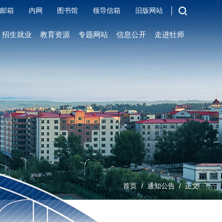
邮箱
内网
图书馆
领导信箱
旧版网站
招生就业
教育资源
专题网站
信息公开
走进牡师
/
/
首页
通知公告
正文