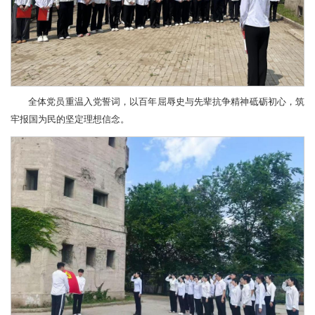
全体党员重温入党誓词，以百年屈辱史与先辈抗争精神砥砺初心，筑
牢报国为民的坚定理想信念。