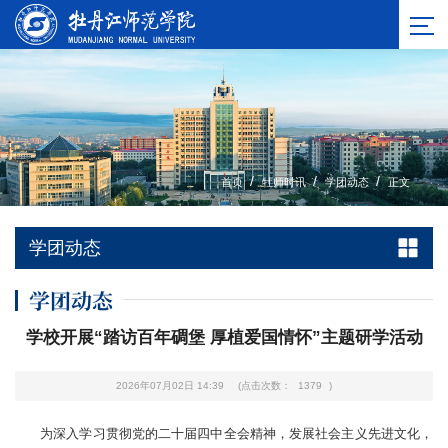
/
/
/
首页
牡师时讯
学团动态
正文
学团动态
学团动态
学校开展“踏访百年碉堡 厚植爱国情怀”主题研学活动
2026年07月02日 14:39
(点击次数：
1379
)
为深入学习贯彻党的二十届四中全会精神，发展社会主义先进文化，