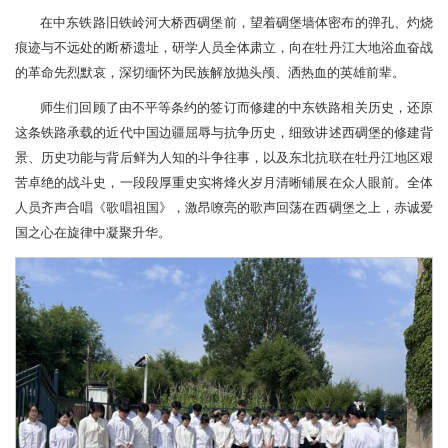
在中东铁路旧铁岭河大桥西碉堡前，望着碉堡墙体密布的弹孔、灼烧
痕迹与不远处的断桥遗址，研学人员全体肃立，向在牡丹江大地浴血奋战
的革命先烈默哀，深切缅怀为民族解放抛头颅、洒热血的英雄前辈。
师生们回顾了由不平等条约的签订而修建的中东铁路相关历史，还原
这条铁路承载的近代中国边疆屈辱与抗争历史，细致讲述西碉堡的修建背
景、历史功能与背后鲜为人知的斗争往事，以及东北抗联在牡丹江地区艰
苦卓绝的战斗史，一段段厚重史实将烽火岁月清晰铺展在众人眼前。全体
人员齐声合唱《歌唱祖国》，激昂嘹亮的歌声回荡在西碉堡之上，赤诚爱
国之心在旋律中凝聚升华。