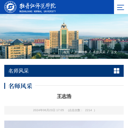
/
/
/
首页
牡师故事
名师风采
正文
名师风采
名师风采
王志浩
2024年06月23日 17:05
(点击次数：
2214
)